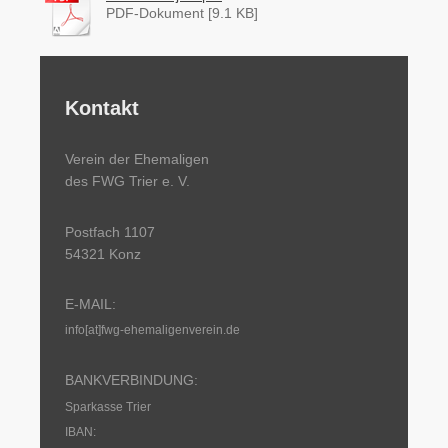
PDF-Dokument [9.1 KB]
Kontakt
Verein der Ehemaligen
des FWG Trier e. V.
Postfach 1107
54321 Konz
E-MAIL:
info[at]fwg-ehemaligenverein.de
BANKVERBINDUNG:
Sparkasse Trier
IBAN: