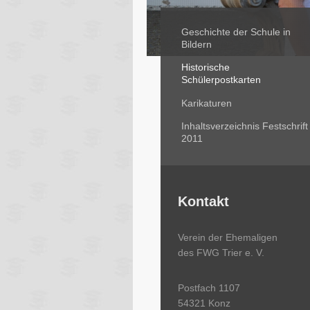
Geschichte der Schule in
Bildern
Historische
Schülerpostkarten
Karikaturen
Inhaltsverzeichnis Festschrift
2011
Kontakt
Verein der Ehemaligen
des FWG Trier e. V.
Postfach 1107
54321 Konz