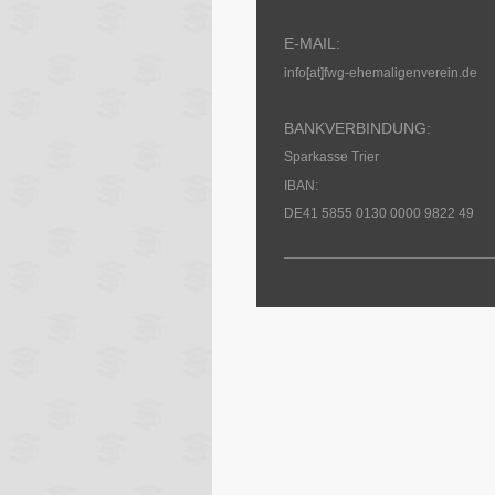
E-MAIL:
info[at]fwg-ehemaligenverein.de
BANKVERBINDUNG:
Sparkasse Trier
IBAN:
DE41 5855 0130 0000 9822 49